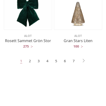
ALOT
ALOT
Rosett Sammet Grön Stor
Gran Stars Liten
275
:-
100
:-
1
2
3
4
5
6
7