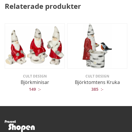
Relaterade produkter
CULT DESIGN
CULT DESIGN
Björkminisar
Björktomtens Kruka
149
:-
385
:-