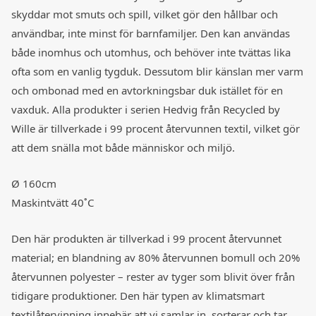
skyddar mot smuts och spill, vilket gör den hållbar och
användbar, inte minst för barnfamiljer. Den kan användas
både inomhus och utomhus, och behöver inte tvättas lika
ofta som en vanlig tygduk. Dessutom blir känslan mer varm
och ombonad med en avtorkningsbar duk istället för en
vaxduk. Alla produkter i serien Hedvig från Recycled by
Wille är tillverkade i 99 procent återvunnen textil, vilket gör
att dem snälla mot både människor och miljö.
Ø 160cm
Maskintvätt 40˚C
Den här produkten är tillverkad i 99 procent återvunnet
material; en blandning av 80% återvunnen bomull och 20%
återvunnen polyester – rester av tyger som blivit över från
tidigare produktioner. Den här typen av klimatsmart
textilåtervinning innebär att vi samlar in, sorterar och tar