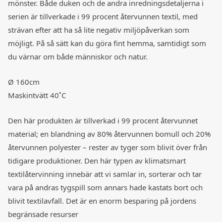
mönster. Både duken och de andra inredningsdetaljerna i
serien är tillverkade i 99 procent återvunnen textil, med
strävan efter att ha så lite negativ miljöpåverkan som
möjligt. På så sätt kan du göra fint hemma, samtidigt som
du värnar om både människor och natur.
Ø 160cm
Maskintvätt 40˚C
Den här produkten är tillverkad i 99 procent återvunnet
material; en blandning av 80% återvunnen bomull och 20%
återvunnen polyester – rester av tyger som blivit över från
tidigare produktioner. Den här typen av klimatsmart
textilåtervinning innebär att vi samlar in, sorterar och tar
vara på andras tygspill som annars hade kastats bort och
blivit textilavfall. Det är en enorm besparing på jordens
begränsade resurser