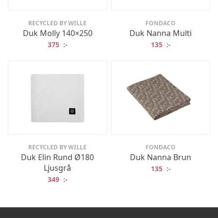
RECYCLED BY WILLE
FONDACO
Duk Molly 140×250
Duk Nanna Multi
375
:-
135
:-
RECYCLED BY WILLE
FONDACO
Duk Elin Rund Ø180
Duk Nanna Brun
Ljusgrå
135
:-
349
:-