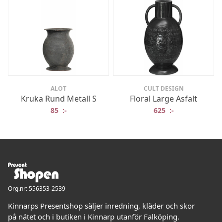
ALOT
CULT DESIGN
Kruka Rund Metall S
Floral Large Asfalt
85
:-
625
:-
Org.nr: 556353-2539
Kinnarps Presentshop säljer inredning, kläder och skor
på nätet och i butiken i Kinnarp utanför Falköping.