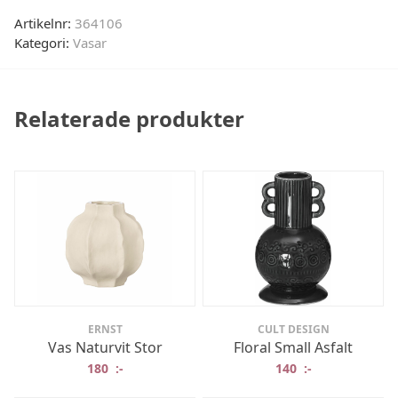
Artikelnr:
364106
Kategori:
Vasar
Relaterade produkter
ERNST
CULT DESIGN
Vas Naturvit Stor
Floral Small Asfalt
180
:-
140
:-