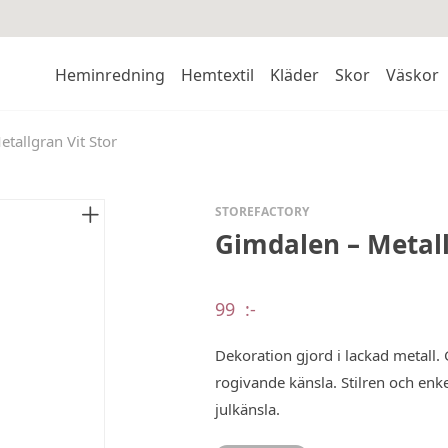
Heminredning
Hemtextil
Kläder
Skor
Väskor
tallgran Vit Stor
STOREFACTORY
Gimdalen – Metall
99
:-
Dekoration gjord i lackad metall.
rogivande känsla. Stilren och en
julkänsla.