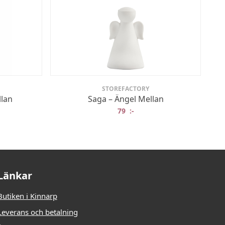
STOREFACTORY
llan
Saga – Ängel Mellan
79
:-
Länkar
Butiken i Kinnarp
Leverans och betalning