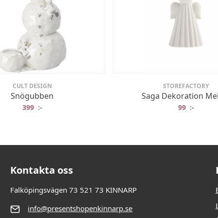
CULT DESIGN
STOREFACTORY
Snögubben
Saga Dekoration Me
399
:-
99
:-
Kontakta oss
Falköpingsvägen 73 521 73 KINNARP
info@presentshopenkinnarp.se