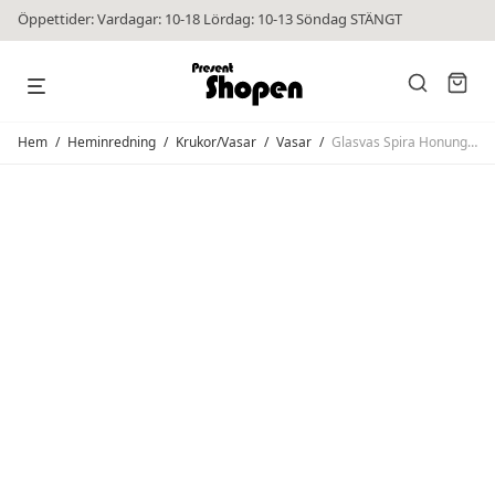
Öppettider: Vardagar: 10-18 Lördag: 10-13 Söndag STÄNGT
Hem
/
Heminredning
/
Krukor/Vasar
/
Vasar
/
Glasvas Spira Honung M