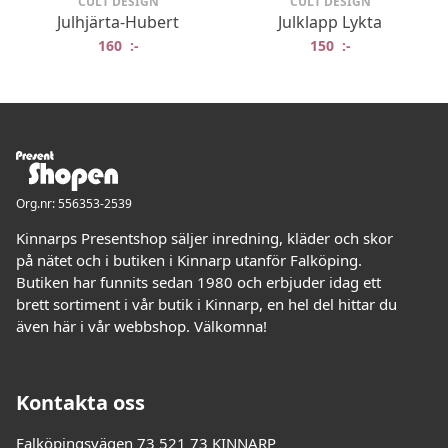
CULT DESIGN
CULT DESIGN
Julhjärta-Hubert
Julklapp Lykta
160
:-
150
:-
Org.nr: 556353-2539
Kinnarps Presentshop säljer inredning, kläder och skor
på nätet och i butiken i Kinnarp utanför Falköping.
Butiken har funnits sedan 1980 och erbjuder idag ett
brett sortiment i vår butik i Kinnarp, en hel del hittar du
även här i vår webbshop. Välkomna!
Kontakta oss
Falköpingsvägen 73 521 73 KINNARP