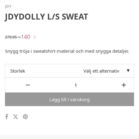
JDY
JDYDOLLY L/S SWEAT
140
:-
279,95
:-
Det
Det
ursprungliga
nuvarande
priset
priset
Snygg tröja i sweatshirt-material och med snygga detaljer.
var:
är:
279,95 :-.
140 :-.
Storlek
Välj ett alternativ
Lägg till i varukorg