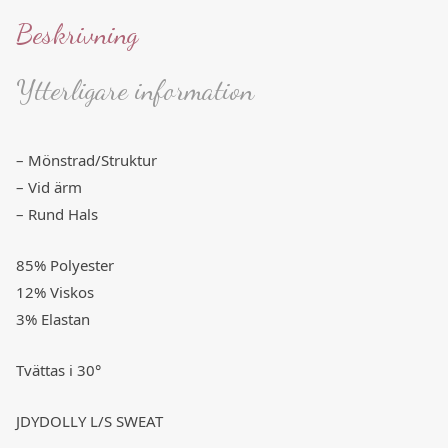
Beskrivning
Ytterligare information
– Mönstrad/Struktur
– Vid ärm
– Rund Hals
85% Polyester
12% Viskos
3% Elastan
Tvättas i 30°
JDYDOLLY L/S SWEAT