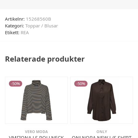
Artikelnr:
15268560B
Kategori:
Toppar / Blusar
Etikett:
REA
Relaterade produkter
-
50
%
-
50
%
VERO MODA
ONLY