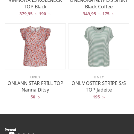
VMFIONA LS ROLLNECK
ONLNORA NEW L/S SHIRT
TOP Black
Black Coffee
Det ursprungliga priset var: 379,95 :-.
Det nuvarande priset är: 190 :-.
Det ursprungliga
Det nuvar
379,95
:-
190
:-
349,95
:-
175
:-
ONLY
ONLY
ONLANN STAR FRILL TOP
ONLMOSTER STRIPE S/S
Nanna Ditsy
TOP Jadeite
50
:-
195
:-