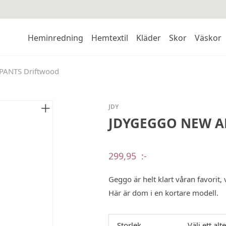
Heminredning
Hemtextil
Kläder
Skor
Väskor
ANTS Driftwood
JDY
JDYGEGGO NEW AN
299,95
:-
Geggo är helt klart våran favorit,
Här är dom i en kortare modell.
Storlek
Välj ett alt