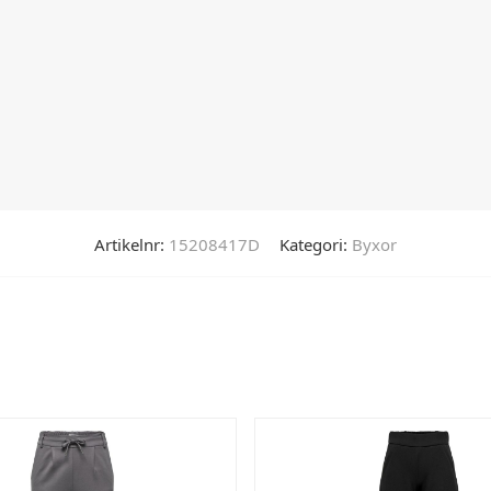
Artikelnr:
15208417D
Kategori:
Byxor