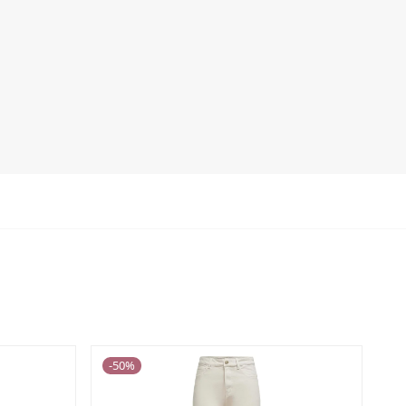
-
50
%