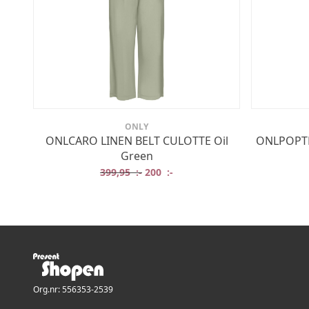
ONLY
ONLCARO LINEN BELT CULOTTE Oil
ONLPOPTR
Green
Det ursprungliga priset var: 399,95 
Det nuvarande priset är: 200 
399,95
:-
200
:-
Org.nr: 556353-2539