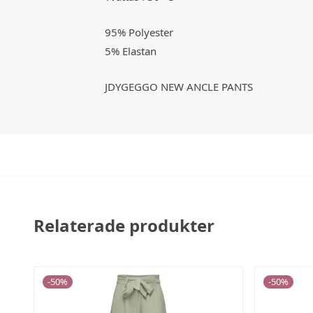
95% Polyester
5% Elastan
JDYGEGGO NEW ANCLE PANTS
Relaterade produkter
-
50
%
-
50
%