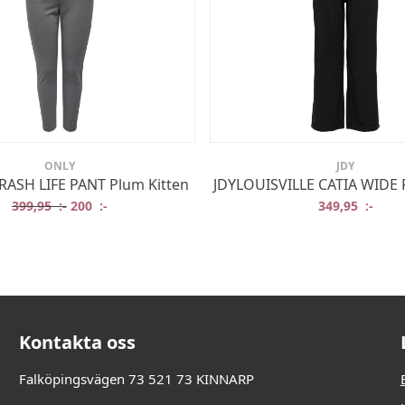
ONLY
JDY
ASH LIFE PANT Plum Kitten
JDYLOUISVILLE CATIA WIDE 
Det ursprungliga priset var: 399,95 :-.
Det nuvarande priset är: 200 :-.
399,95
:-
200
:-
349,95
:-
:-.
:-.
Kontakta oss
Falköpingsvägen 73 521 73 KINNARP