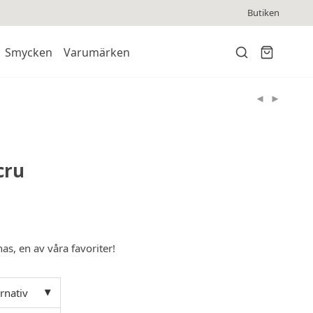
Butiken
Smycken
Varumärken
cru
s, en av våra favoriter!
ernativ