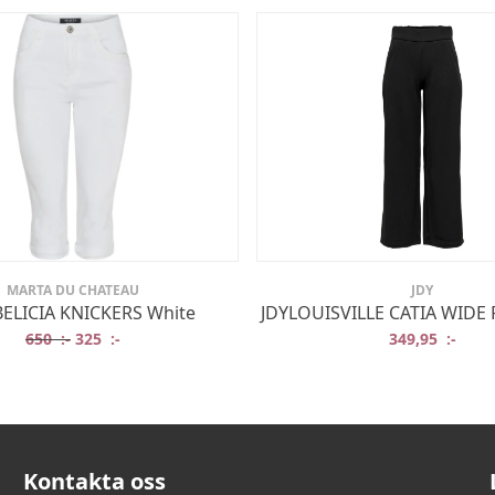
MARTA DU CHATEAU
JDY
LICIA KNICKERS White
JDYLOUISVILLE CATIA WIDE 
:-.
:-.
Det ursprungliga priset var: 650 :-.
Det nuvarande priset är: 325 :-.
650
:-
325
:-
349,95
:-
Kontakta oss