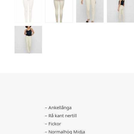
– Ankellånga
– Rå kant nertill
– Fickor
– Normalhög Midja