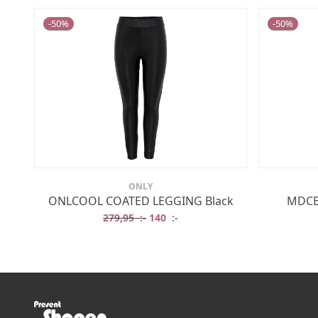
-
50
%
-
50
%
ONLY
ONLCOOL COATED LEGGING Black
MDCBE
Det ursprungliga priset var: 279,95 
Det nuvarande priset är: 140 
279,95
:-
140
:-