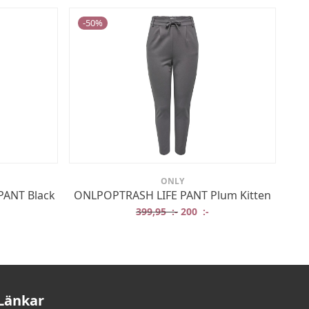
-
50
%
ONLY
PANT Black
ONLPOPTRASH LIFE PANT Plum Kitten
Det ursprungliga priset var:
Det nuvarande priset 
399,95
:-
200
:-
Länkar