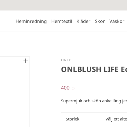
Heminredning
Hemtextil
Kläder
Skor
Väskor
ONLY
ONLBLUSH LIFE E
400
:-
Supermjuk och skön ankellång jena
Storlek
Välj ett alt