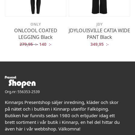
ONLY
JDY
ONLCOOL COATED
JDYLOUISVILLE CATIA WIDE
LEGGING Black
PANT Black
Det ursprungliga priset var: 279,95 :-.
Det nuvarande priset är: 140 :-.
279,95
:-
140
:-
349,95
:-
Org.nr: 556353-2539
Kinnarps Presentshop säljer inredning, kläder och skor
på nätet och i butiken i Kinnarp utanför Falköping.
Butiken har funnits sedan 1980 och erbjuder idag ett
brett sortiment i vår butik i Kinnarp, en hel del hittar du
även här i vår webbshop. Välkomna!