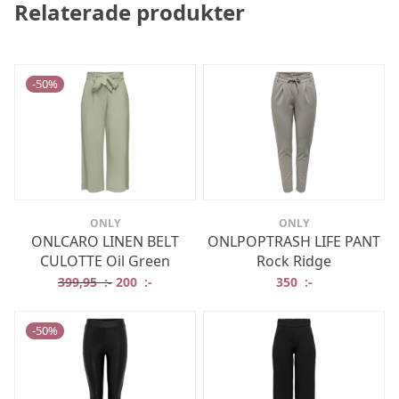
Relaterade produkter
-
50
%
ONLY
ONLY
ONLCARO LINEN BELT
ONLPOPTRASH LIFE PANT
CULOTTE Oil Green
Rock Ridge
Det ursprungliga priset var: 399,95 :-.
Det nuvarande priset är: 200 :-.
399,95
:-
200
:-
350
:-
-
50
%