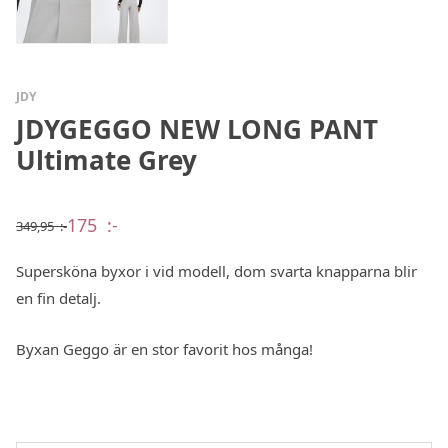
JDY
JDYGEGGO NEW LONG PANT
Ultimate Grey
175
:-
349,95
:-
Det
Det
ursprungliga
nuvarande
priset
priset
Supersköna byxor i vid modell, dom svarta knapparna blir
var:
är:
349,95 :-.
175 :-.
en fin detalj.
Byxan Geggo är en stor favorit hos många!