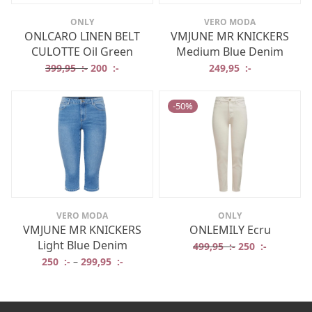
ONLY
VERO MODA
ONLCARO LINEN BELT
VMJUNE MR KNICKERS
CULOTTE Oil Green
Medium Blue Denim
Det ursprungliga priset var: 399,95 :-.
Det nuvarande priset är: 200 :-.
399,95
:-
200
:-
249,95
:-
-
50
%
VERO MODA
ONLY
VMJUNE MR KNICKERS
ONLEMILY Ecru
Light Blue Denim
Det ursprungliga
Det nuvar
499,95
:-
250
:-
250
:-
–
299,95
:-