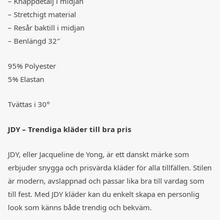
– Knappdetalj i midjan
– Stretchigt material
– Resår baktill i midjan
– Benlängd 32″
95% Polyester
5% Elastan
Tvättas i 30°
JDY – Trendiga kläder till bra pris
JDY, eller Jacqueline de Yong, är ett danskt märke som
erbjuder snygga och prisvärda kläder för alla tillfällen. Stilen
är modern, avslappnad och passar lika bra till vardag som
till fest. Med JDY kläder kan du enkelt skapa en personlig
look som känns både trendig och bekväm.