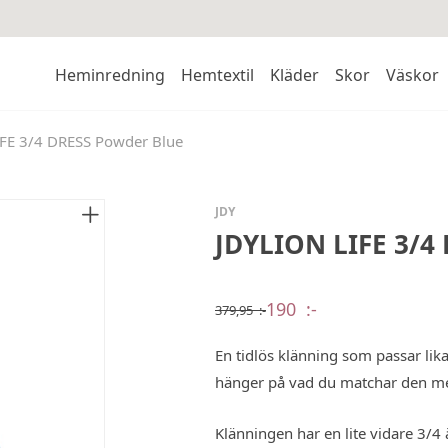
Heminredning
Hemtextil
Kläder
Skor
Väskor
FE 3/4 DRESS Powder Blue
JDY
JDYLION LIFE 3/4
190
:-
379,95
:-
Det
Det
ursprungliga
nuvarande
priset
priset
En tidlös klänning som passar lika 
var:
är:
379,95 :-.
190 :-.
hänger på vad du matchar den m
Klänningen har en lite vidare 3/