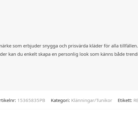
t märke som erbjuder snygga och prisvärda kläder för alla tillfälle
 kläder kan du enkelt skapa en personlig look som känns både tren
rtikelnr:
15365835PB
Kategori:
Klänningar/Tunikor
Etikett:
R