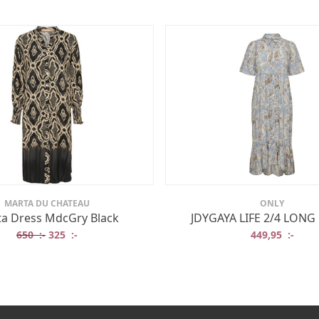
MARTA DU CHATEAU
ONLY
a Dress MdcGry Black
JDYGAYA LIFE 2/4 LONG
Det ursprungliga priset var: 650 :-.
Det nuvarande priset är: 325 :-.
650
:-
325
:-
449,95
:-
:-.
:-.