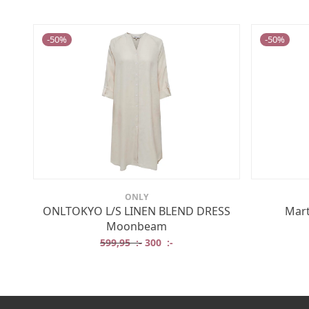
-
50
%
-
50
%
ONLY
ONLTOKYO L/S LINEN BLEND DRESS
Mart
Moonbeam
Det ursprungliga priset var: 599,95 
Det nuvarande priset är: 300 
599,95
:-
300
:-