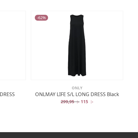
-
62
%
ONLY
 DRESS
ONLMAY LIFE S/L LONG DRESS Black
Det ursprungliga priset var:
Det nuvarande priset 
299,95
:-
115
:-