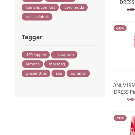
DRESS
tamaris comfort
vero moda
329
vio ljusfabrik
-
50
%
Taggar
100-lappen
instagram
lemons
morsdag
presenttips
rea
sommar
ONLMIRIA
DRESS P
649
-
50
%