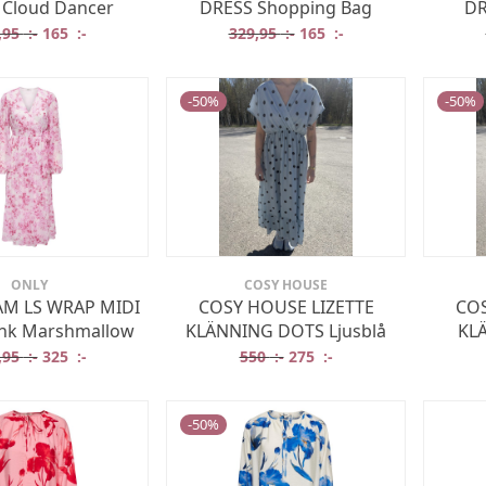
 Cloud Dancer
DRESS Shopping Bag
DR
Det ursprungliga priset var: 329,95 :-.
Det nuvarande priset är: 165 :-.
Det ursprungliga priset va
Det nuvarande prise
,95
:-
165
:-
329,95
:-
165
:-
-
50
%
-
50
%
ONLY
COSY HOUSE
M LS WRAP MIDI
COSY HOUSE LIZETTE
COS
ink Marshmallow
KLÄNNING DOTS Ljusblå
KL
Det ursprungliga priset var: 649,95 :-.
Det nuvarande priset är: 325 :-.
Det ursprungliga priset var
Det nuvarande priset 
,95
:-
325
:-
550
:-
275
:-
-
50
%