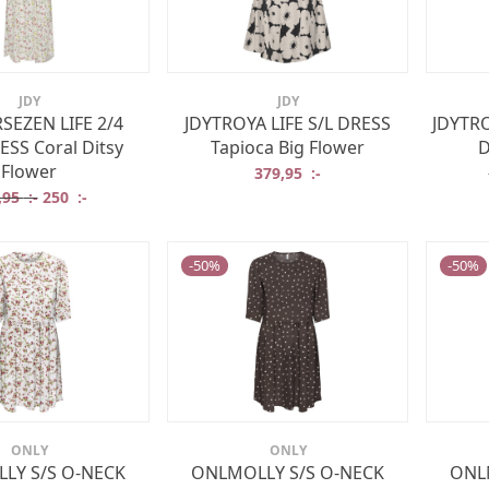
JDY
JDY
SEZEN LIFE 2/4
JDYTROYA LIFE S/L DRESS
JDYTRO
SS Coral Ditsy
Tapioca Big Flower
D
Flower
379,95
:-
Det ursprungliga priset var: 499,95 :-.
Det nuvarande priset är: 250 :-.
,95
:-
250
:-
-
50
%
-
50
%
ONLY
ONLY
LY S/S O-NECK
ONLMOLLY S/S O-NECK
ONL