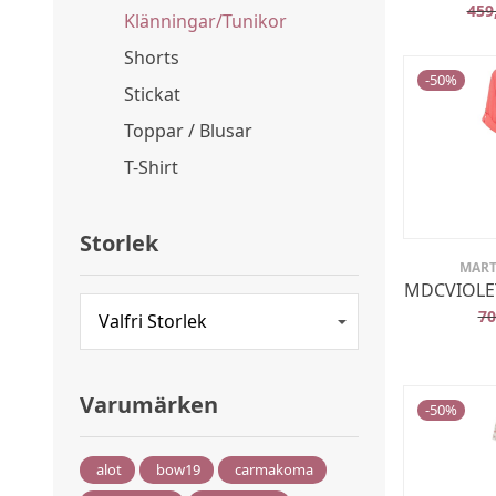
459
Klänningar/Tunikor
Shorts
-
50
%
Stickat
Toppar / Blusar
T-Shirt
Storlek
MART
MDCVIOLET
7
Varumärken
-
50
%
alot
bow19
carmakoma