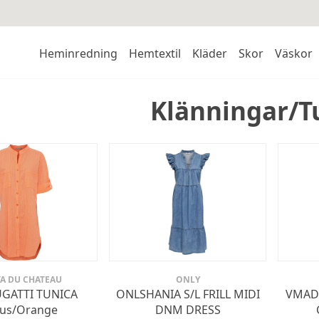
Heminredning
Hemtextil
Kläder
Skor
Väskor
Klänningar/T
A DU CHATEAU
ONLY
GATTI TUNICA
ONLSHANIA S/L FRILL MIDI
VMADA
rus/Orange
DNM DRESS