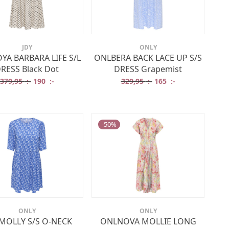
JDY
ONLY
YA BARBARA LIFE S/L
ONLBERA BACK LACE UP S/S
RESS Black Dot
DRESS Grapemist
Det ursprungliga priset var: 379,95 :-.
Det nuvarande priset är: 190 :-.
Det ursprungliga prise
Det nuvarande p
379,95
:-
190
:-
329,95
:-
165
:-
-
50
%
ONLY
ONLY
MOLLY S/S O-NECK
ONLNOVA MOLLIE LONG