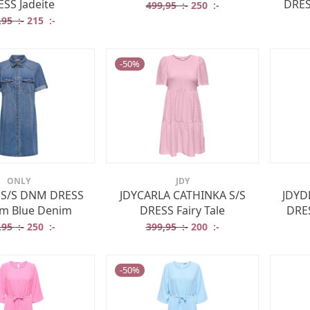
SS Jadeite
DRES
Det ursprungliga priset va
Det nuvarande prise
499,95
:-
250
:-
Det ursprungliga priset var: 429,95 :-.
Det nuvarande priset är: 215 :-.
,95
:-
215
:-
-
50
%
ONLY
JDY
 S/S DNM DRESS
JDYCARLA CATHINKA S/S
JDYD
m Blue Denim
DRESS Fairy Tale
DRES
Det ursprungliga priset var: 499,95 :-.
Det nuvarande priset är: 250 :-.
Det ursprungliga priset va
Det nuvarande prise
,95
:-
250
:-
399,95
:-
200
:-
-
50
%