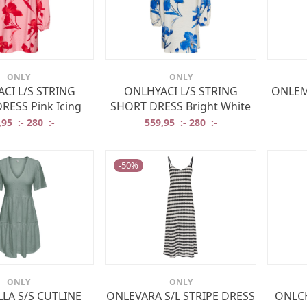
ONLY
ONLY
CI L/S STRING
ONLHYACI L/S STRING
ONLEM
RESS Pink Icing
SHORT DRESS Bright White
Det ursprungliga priset var: 559,95 :-.
Det nuvarande priset är: 280 :-.
Det ursprungliga priset va
Det nuvarande prise
,95
:-
280
:-
559,95
:-
280
:-
-
50
%
ONLY
ONLY
LA S/S CUTLINE
ONLEVARA S/L STRIPE DRESS
ONLCH