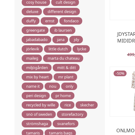
cosy house
cult design
deluxe
different design
duffy
ernst
fondaco
greengate
ib laursen
JDYSTAR
jabadabado
jana
jdy
MIDIDRE
jörlevik
little dutch
lycke
499
maileg
marta du chateau
miljögården
mitt & ditt
-
50
%
mix by heart
mr plant
name it
nou
only
peri design
pr home
recycled by wille
rice
skecher
snö of sweden
storefactory
strömshaga
svanefors
ONLMOL
tamaris
tamaris bags