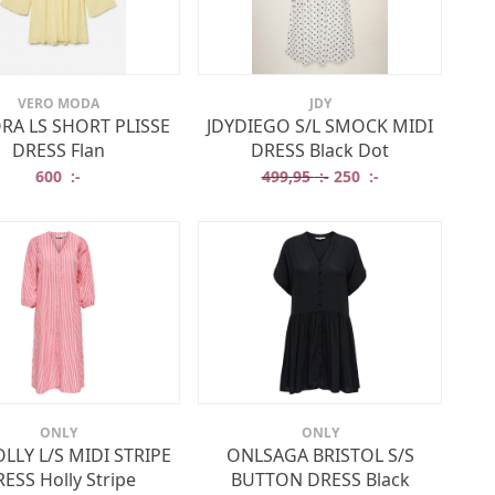
VERO MODA
JDY
A LS SHORT PLISSE
JDYDIEGO S/L SMOCK MIDI
DRESS Flan
DRESS Black Dot
Det ursprungliga prise
Det nuvarande p
600
:-
499,95
:-
250
:-
ONLY
ONLY
LLY L/S MIDI STRIPE
ONLSAGA BRISTOL S/S
ESS Holly Stripe
BUTTON DRESS Black