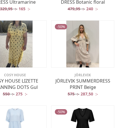
ESS Ultramarine
DRESS Botanic floral
r: 329,95 :-.
t är: 165 :-.
Det ursprungliga priset var: 329,95 :-.
Det nuvarande priset är: 165 :-.
Det ursprungliga prise
Det nuvarande p
329,95
:-
165
:-
479,95
:-
240
:-
-
50
%
COSY HOUSE
JÖRLEVIK
Y HOUSE LIZETTE
JÖRLEVIK SUMMERDRESS
ÄNNING DOTS Gul
PRINT Beige
: 550 :-.
är: 275 :-.
Det ursprungliga priset var: 550 :-.
Det nuvarande priset är: 275 :-.
Det ursprungliga priset v
Det nuvarande p
550
:-
275
:-
575
:-
287,50
:-
-
50
%