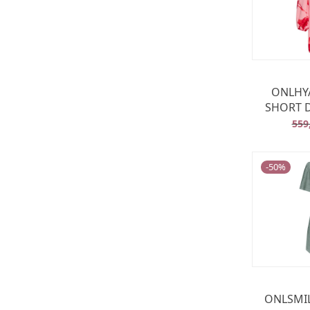
ONLHYA
SHORT D
559
-
50
%
ONLSMIL