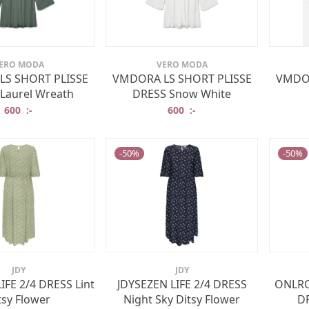
ERO MODA
VERO MODA
S SHORT PLISSE
VMDORA LS SHORT PLISSE
VMDOR
Laurel Wreath
DRESS Snow White
600
:-
600
:-
-
50
%
-
50
%
JDY
JDY
IFE 2/4 DRESS Lint
JDYSEZEN LIFE 2/4 DRESS
ONLRO
tsy Flower
Night Sky Ditsy Flower
DR