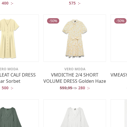
400
:-
575
:-
-
50
%
-
50
%
ERO MODA
VERO MODA
EAT CALF DRESS
VMDICTHE 2/4 SHORT
VMEASY
ar Sorbet
VOLUME DRESS Golden Haze
Det ursprungliga priset va
Det nuvarande prise
500
:-
559,95
:-
280
:-