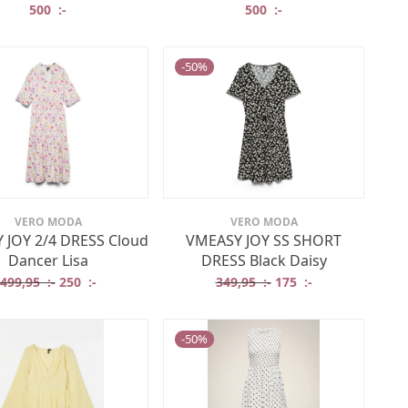
500
:-
500
:-
-
50
%
VERO MODA
VERO MODA
 JOY 2/4 DRESS Cloud
VMEASY JOY SS SHORT
Dancer Lisa
DRESS Black Daisy
r: 559,95 :-.
t är: 280 :-.
Det ursprungliga priset var: 499,95 :-.
Det nuvarande priset är: 250 :-.
Det ursprungliga prise
Det nuvarande p
499,95
:-
250
:-
349,95
:-
175
:-
-
50
%