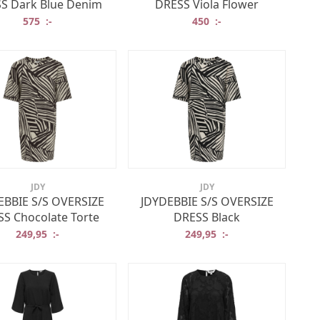
S Dark Blue Denim
DRESS Viola Flower
r: 499,95 :-.
t är: 250 :-.
575
:-
450
:-
JDY
JDY
EBBIE S/S OVERSIZE
JDYDEBBIE S/S OVERSIZE
S Chocolate Torte
DRESS Black
r: 399,95 :-.
t är: 200 :-.
249,95
:-
249,95
:-