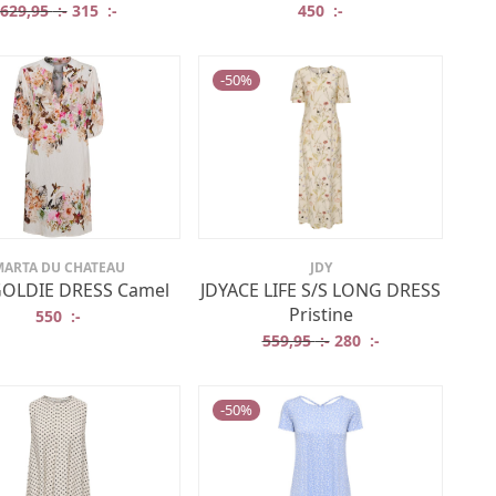
r: 459,95 :-.
t är: 230 :-.
Det ursprungliga priset var: 629,95 :-.
Det nuvarande priset är: 315 :-.
629,95
:-
315
:-
450
:-
-
50
%
ARTA DU CHATEAU
JDY
OLDIE DRESS Camel
JDYACE LIFE S/S LONG DRESS
Pristine
550
:-
Det ursprungliga prise
Det nuvarande p
559,95
:-
280
:-
-
50
%