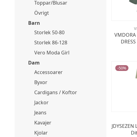
Toppar/Blusar
Övrigt
Barn
V
Storlek 50-80
VMDORA L
DRESS 
Storlek 86-128
Vero Moda Girl
Dam
-
50
%
Accessoarer
Byxor
Cardigans / Koftor
Jackor
Jeans
Kavajer
JDYSEZEN L
Kjolar
Di