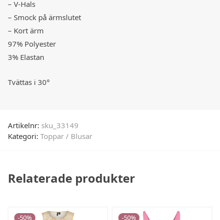
– V-Hals
– Smock på ärmslutet
– Kort ärm
97% Polyester
3% Elastan
Tvättas i 30°
Artikelnr:
sku_33149
Kategori:
Toppar / Blusar
Relaterade produkter
-
50
%
-
50
%