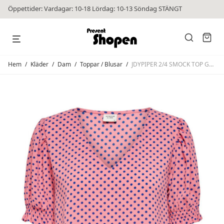
Öppettider: Vardagar: 10-18 Lördag: 10-13 Söndag STÄNGT
Hem
/
Kläder
/
Dam
/
Toppar / Blusar
/
JDYPIPER 2/4 SMOCK TOP Geranium Pink