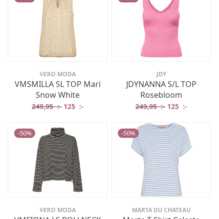
VERO MODA
JDY
VMSMILLA SL TOP Mari
JDYNANNA S/L TOP
Snow White
Rosebloom
Det ursprungliga priset var: 249,95 :-.
Det nuvarande priset är: 125 :-.
Det ursprungliga
Det nuvar
249,95
:-
125
:-
249,95
:-
125
:-
-
50
%
-
50
%
VERO MODA
MARTA DU CHATEAU