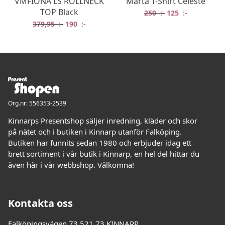
VMFIONA LS ROLLNECK
Marta T-Shirt Celeste
TOP Black
Det ursprungliga 
Det nuvaran
250
:-
125
:-
Det ursprungliga priset var: 379,95 :-.
Det nuvarande priset är: 190 :-.
379,95
:-
190
:-
Org.nr: 556353-2539
Kinnarps Presentshop säljer inredning, kläder och skor
på nätet och i butiken i Kinnarp utanför Falköping.
Butiken har funnits sedan 1980 och erbjuder idag ett
brett sortiment i vår butik i Kinnarp, en hel del hittar du
även här i vår webbshop. Välkomna!
Kontakta oss
Falköpingsvägen 73 521 73 KINNARP