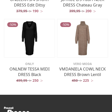
DRESS Edit Ditsy
DRESS Chateau Gray
Det ursprungliga priset var: 379,95 :-.
Det nuvarande priset är: 190 :-.
Det ursprungliga
Det nuvar
379,95
:-
190
:-
399,95
:-
200
:-
-
50
%
-
50
%
ONLY
VERO MODA
ONLNEW TESSA MIDI
VMDANIELA COWL NECK
DRESS Black
DRESS Brown Lentil
Det ursprungliga priset var: 499,95 :-.
Det nuvarande priset är: 250 :-.
Det ursprungliga 
Det nuvaran
499,95
:-
250
:-
450
:-
225
:-