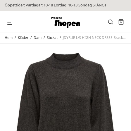
Öppettider: Vardagar: 10-18 Lördag: 10-13 Söndag STÄNGT
Hem
/
Kläder
/
Dam
/
Stickat
/
JDYRUE L/S HIGH NECK DRESS Bracken