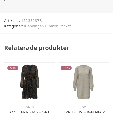
Artikelnr:
15238237B
Kategorier:
Klänningar/Tunikor
,
Stickat
Relaterade produkter
-
50
%
-
50
%
ONLY
JDY
ONLCERA 3/4 SHORT
JDYRUE L/S HIGH NECK