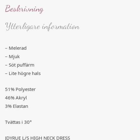
Beskrivning
Ytterligare information
– Melerad
– Mjuk
– Söt puffärm
– Lite högre hals
51% Polyester
46% Akryl
3% Elastan
Tvättas i 30°
JDYRUE L/S HIGH NECK DRESS