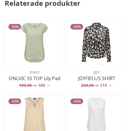
Relaterade produkter
-
50
%
-
50
%
ONLY
JDY
ONLVIC SS TOP Lily Pad
JDYFIFI L/S SHIRT
Det ursprungliga priset var: 199,95 :-.
Det nuvarande priset är: 100 :-.
Det ursprungliga
Det nuvar
199,95
:-
100
:-
229,95
:-
115
:-
-
50
%
-
50
%