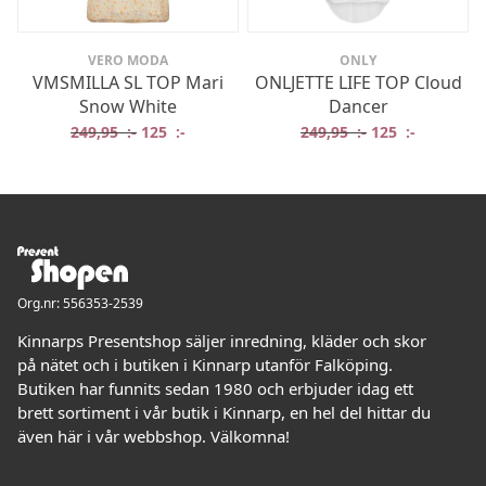
VERO MODA
ONLY
VMSMILLA SL TOP Mari
ONLJETTE LIFE TOP Cloud
Snow White
Dancer
Det ursprungliga priset var: 249,95 :-.
Det nuvarande priset är: 125 :-.
Det ursprungliga
Det nuvar
249,95
:-
125
:-
249,95
:-
125
:-
Org.nr: 556353-2539
Kinnarps Presentshop säljer inredning, kläder och skor
på nätet och i butiken i Kinnarp utanför Falköping.
Butiken har funnits sedan 1980 och erbjuder idag ett
brett sortiment i vår butik i Kinnarp, en hel del hittar du
även här i vår webbshop. Välkomna!