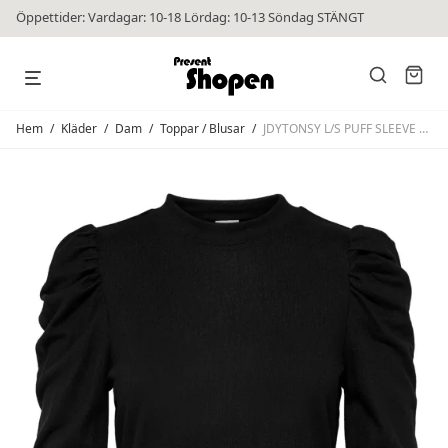
Öppettider: Vardagar: 10-18 Lördag: 10-13 Söndag STÄNGT
Hem
/
Kläder
/
Dam
/
Toppar / Blusar
/
JDYTONSY L/S PUFF SLEEVE TOP Black