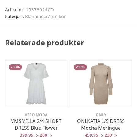
Artikelnr:
15373924CD
Kategori:
Klänningar/Tunikor
Relaterade produkter
-
50
%
-
50
%
VERO MODA
ONLY
VMSMILLA 2/4 SHORT
ONLKATIA L/S DRESS
DRESS Blue Flower
Mocha Meringue
Det ursprungliga priset var: 399,95 :-.
Det nuvarande priset är: 200 :-.
Det ursprungliga
Det nuvar
399,95
:-
200
:-
459,95
:-
230
:-