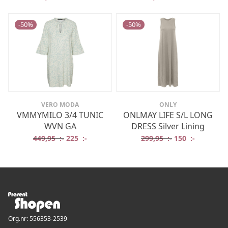
-
50
%
-
50
%
VERO MODA
ONLY
VMMYMILO 3/4 TUNIC
ONLMAY LIFE S/L LONG
WVN GA
DRESS Silver Lining
Det ursprungliga priset var: 449,95 :-.
Det nuvarande priset är: 225 :-.
Det ursprungliga
Det nuvar
449,95
:-
225
:-
299,95
:-
150
:-
Org.nr: 556353-2539