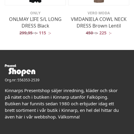
ONLY
VERO MODA
ONLMAY LIFE S/L LONG
VMDANIELA COWL NECK
DRESS Black
DRESS Brown Lentil
Det ursprungliga priset var: 299,95 :-.
Det nuvarande priset är: 115 :-.
Det ursprungliga 
Det nuvaran
299,95
:-
115
:-
450
:-
225
:-
Org.nr: 556353-2539
Kinnarps Presentshop säljer inredning, kläder och skor
på nätet och i butiken i Kinnarp utanför Falköping.
Butiken har funnits sedan 1980 och erbjuder idag ett
brett sortiment i vår butik i Kinnarp, en hel del hittar du
även här i vår webbshop. Välkomna!