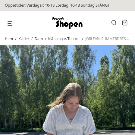
Öppettider: Vardagar: 10-18 Lördag: 10-13 Söndag STÄNGT
Hem
/
Kläder
/
Dam
/
Klänningar/Tunikor
/
JÖRLEVIK SUMMERDRESS STRIPED Sky Blue