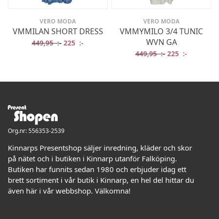
VERO MODA
VERO MODA
VMMILAN SHORT DRESS
VMMYMILO 3/4 TUNIC
WVN GA
Det ursprungliga priset var: 449,95 :-.
Det nuvarande priset är: 225 :-.
449,95
:-
225
:-
Det ursprungliga
Det nuvar
449,95
:-
225
:-
Org.nr: 556353-2539
Kinnarps Presentshop säljer inredning, kläder och skor
på nätet och i butiken i Kinnarp utanför Falköping.
Butiken har funnits sedan 1980 och erbjuder idag ett
brett sortiment i vår butik i Kinnarp, en hel del hittar du
även här i vår webbshop. Välkomna!