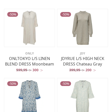
-
50
%
-
50
%
ONLY
JDY
ONLTOKYO L/S LINEN
JDYRUE L/S HIGH NECK
BLEND DRESS Moonbeam
DRESS Chateau Gray
Det ursprungliga priset var: 599,95 :-.
Det nuvarande priset är: 300 :-.
Det ursprungliga
Det nuvar
599,95
:-
300
:-
399,95
:-
200
:-
-
50
%
-
50
%