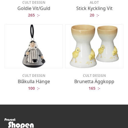
CULT DESIGN
ALOT
Goldie Vit/Guld
Stick Kyckling Vit
265
:-
20
:-
CULT DESIGN
CULT DESIGN
Blåkulla Hänge
Brunetta Äggkopp
100
:-
165
:-