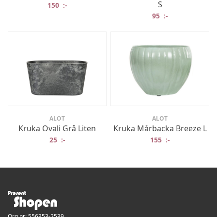
S
150
:-
95
:-
ALOT
ALOT
Kruka Ovali Grå Liten
Kruka Mårbacka Breeze L
25
:-
155
:-
Org.nr: 556353-2539