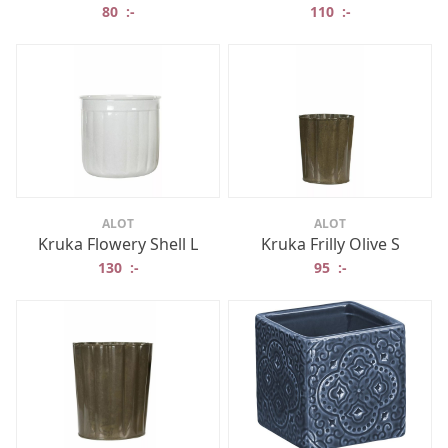
80
:-
110
:-
ALOT
ALOT
Kruka Flowery Shell L
Kruka Frilly Olive S
130
:-
95
:-