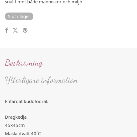
snällt mot både människor och miljö.
Slut i lager
Beskrivning
Ytterligare information
Enfärgat kuddfodral.
Dragkedja
45x45cm
Maskintvätt 40˚C