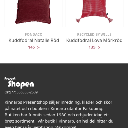
FONDACO
RECYCLED BY WILLE
Kuddfodral Natalie Röd
Kuddfodral Lova Mörkröd
145
:-
135
:-
Org.nr: 556353-2539
Kinnarps Presentshop säljer inredning, kläder och skor
på nätet och i butiken i Kinnarp utanför Falköping.
Butiken har funnits sedan 1980 och erbjuder idag ett
brett sortiment i vår butik i Kinnarp, en hel del hittar du
även här i vår webbshop. Välkomna!