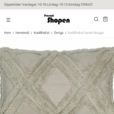
Öppettider: Vardagar: 10-18 Lördag: 10-13 Söndag STÄNGT
Hem
/
Hemtextil
/
Kuddfodral
/
Övriga
/
Kuddfodral Sarah Nougat