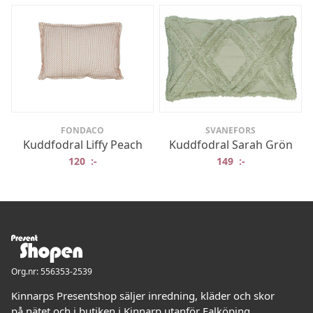
FONDACO
SVANEFORS
Kuddfodral Liffy Peach
Kuddfodral Sarah Grön
120
:-
149
:-
Org.nr: 556353-2539
Kinnarps Presentshop säljer inredning, kläder och skor
på nätet och i butiken i Kinnarp utanför Falköping.