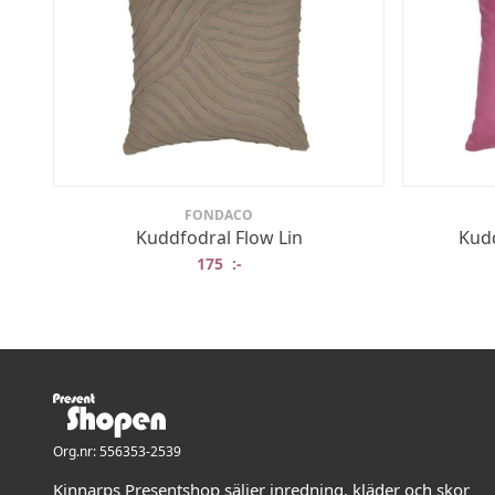
FONDACO
Kuddfodral Flow Lin
Kudd
175
:-
Org.nr: 556353-2539
Kinnarps Presentshop säljer inredning, kläder och skor