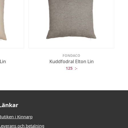
FONDACO
Lin
Kuddfodral Elton Lin
125
:-
Länkar
Butiken i Kinnarp
Leverans och betalning