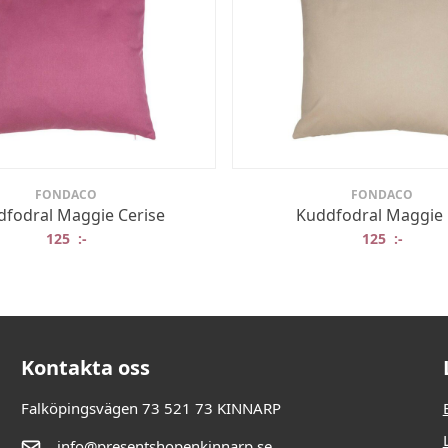
FONDACO
FONDACO
fodral Maggie Cerise
Kuddfodral Maggie 
125
:-
125
:-
Kontakta oss
Falköpingsvägen 73 521 73 KINNARP
info@presentshopenkinnarp.se