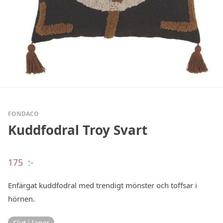
FONDACO
Kuddfodral Troy Svart
175
:-
Enfärgat kuddfodral med trendigt mönster och toffsar i
hörnen.
Slut i lager