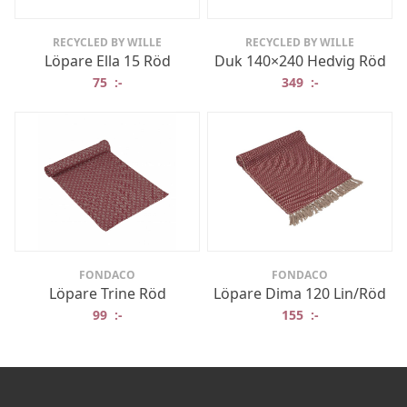
RECYCLED BY WILLE
RECYCLED BY WILLE
Löpare Ella 15 Röd
Duk 140×240 Hedvig Röd
75
:-
349
:-
FONDACO
FONDACO
Löpare Trine Röd
Löpare Dima 120 Lin/Röd
99
:-
155
:-