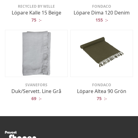
RECYCLED BY WILLE
FONDACO
Löpare Kalle 15 Beige
Löpare Dima 120 Denim
75
:-
155
:-
SVANEFORS
FONDACO
Duk/Servett. Line Grå
Löpare Altea 90 Grön
69
:-
75
:-