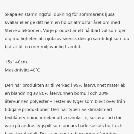
Skapa en stämningsfull dukning för sommarens ljusa
kvällar eller ge ditt hem en tidlös atmosfär året om med
Sten-kollektionen. Varje produkt är ett hållbart val som ger
dig möjligheten att njuta av svensk design samtidigt som du
bidrar till en mer miljövänlig framtid.
15x140cm
Maskintvätt 40˚C
Den här produkten är tillverkad i 99% återvunnet material;
en blandning av 80% återvunnen bomull och 20%
återvunnen polyester – rester av tyger som blivit över från
tidigare produktioner. Den här typen av klimatsmart
textilåtervinning innebär att vi samlar in, sorterar och tar
vara på andras tygspill som annars hade kastats bort och
blivit textilavfall. Det är en enorm besparing på jordens