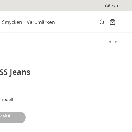
Butiken
Smycken
Varumärken
S Jeans
 modell.
 slut i