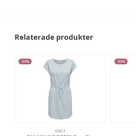
Relaterade produkter
-
50
%
-
50
%
ONLY