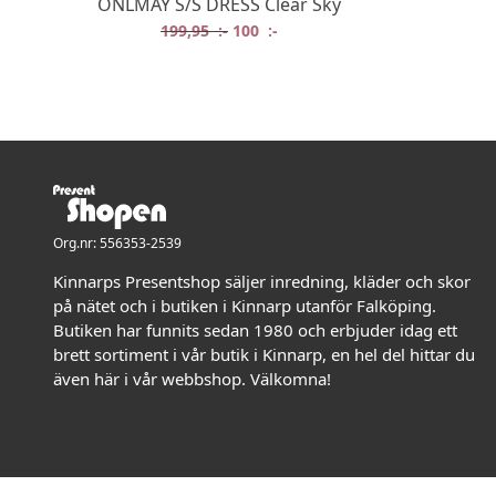
ONLMAY S/S DRESS Clear Sky
Det ursprungliga priset var: 199,95 
Det nuvarande priset är: 100 
199,95
:-
100
:-
Org.nr: 556353-2539
Kinnarps Presentshop säljer inredning, kläder och skor
på nätet och i butiken i Kinnarp utanför Falköping.
Butiken har funnits sedan 1980 och erbjuder idag ett
brett sortiment i vår butik i Kinnarp, en hel del hittar du
även här i vår webbshop. Välkomna!