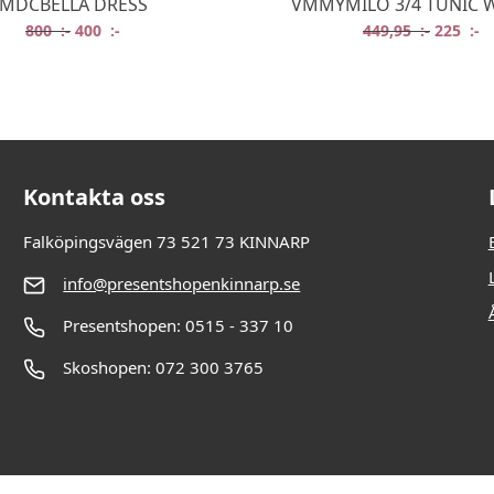
MDCBELLA DRESS
VMMYMILO 3/4 TUNIC 
:-.
:-.
Det ursprungliga priset var: 800 :-.
Det nuvarande priset är: 400 :-.
Det ursp
De
800
:-
400
:-
449,95
:-
225
:-
Kontakta oss
Falköpingsvägen 73 521 73 KINNARP
info@presentshopenkinnarp.se
Presentshopen: 0515 - 337 10
Skoshopen: 072 300 3765