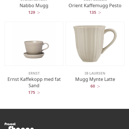
Nabbo Mugg
Orient Kaffemugg Pesto
129
:-
135
:-
ERNST
IB LAURSEN
Ernst Kaffekopp med fat
Mugg Mynte Latte
Sand
60
:-
175
:-