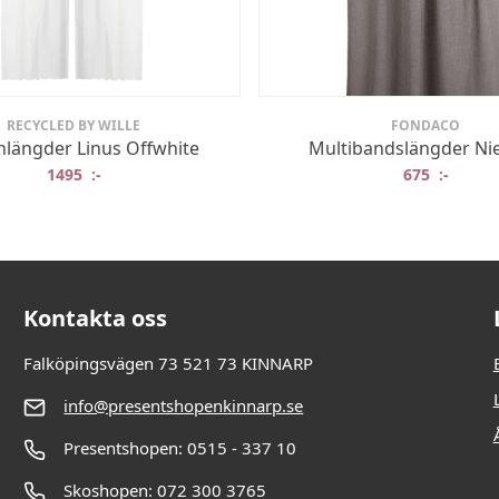
RECYCLED BY WILLE
FONDACO
nlängder Linus Offwhite
Multibandslängder Nie
1495
:-
675
:-
Kontakta oss
Falköpingsvägen 73 521 73 KINNARP
info@presentshopenkinnarp.se
Presentshopen: 0515 - 337 10
Skoshopen: 072 300 3765