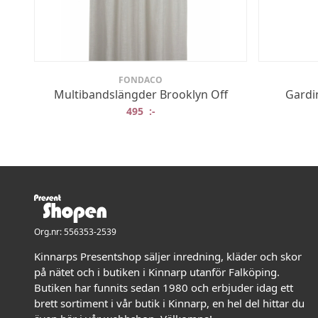
FONDACO
Multibandslängder Brooklyn Off
Gardi
495
:-
Org.nr: 556353-2539
Kinnarps Presentshop säljer inredning, kläder och skor
på nätet och i butiken i Kinnarp utanför Falköping.
Butiken har funnits sedan 1980 och erbjuder idag ett
brett sortiment i vår butik i Kinnarp, en hel del hittar du