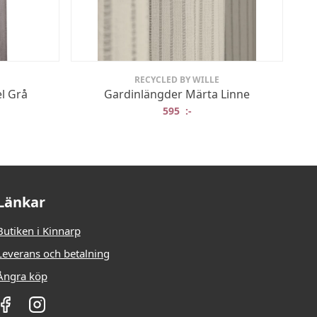
RECYCLED BY WILLE
l Grå
Gardinlängder Märta Linne
595
:-
Länkar
Butiken i Kinnarp
Leverans och betalning
Ångra köp