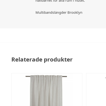
hållbarhet för alla rum i huset.
Multibandslängder Brooklyn
Relaterade produkter