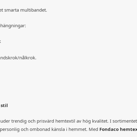
t smarta multibandet.
pphängningar:
k
ndskrok/nålkrok.
stil
er trendig och prisvärd hemtextil av hög kvalitet. I sortimentet 
en personlig och ombonad känsla i hemmet. Med
Fondaco hemtex