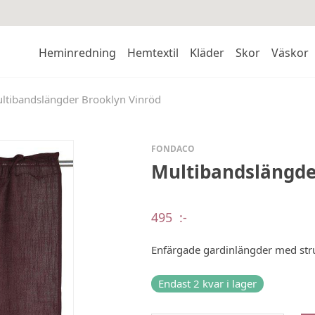
Heminredning
Hemtextil
Kläder
Skor
Väskor
ltibandslängder Brooklyn Vinröd
FONDACO
Multibandslängde
495
:-
Enfärgade gardinlängder med str
Endast 2 kvar i lager