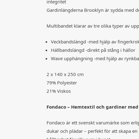
integritet
Gardinlängderna Brooklyn är sydda med de
Multibandet klarar av tre olika typer av u
Veckbandslängd -med hjälp av fingerkro
Hällbandslängd -direkt på stång i hällor
Wave upphängning -med hjälp av rynkba
2 x 140 x 250 cm
79% Polyester
21% Viskos
Fondaco – Hemtextil och gardiner med 
Fondaco är ett svenskt varumärke som erbjud
dukar och plädar – perfekt för att skapa 