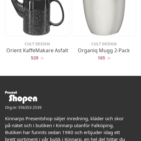
CULT DESIGN
CULT DESIGN
Orient KaffeMakare Asfalt
Organiq Mugg 2-Pack
529
:-
165
:-
Org.nr: 556353-2539
Kinnarps Presentshop säljer inredning, kläder och skor
på nätet och i butiken i Kinnarp utanför Falköping.
Butiken har funnits sedan 1980 och erbjuder idag ett
brett sortiment i vår butik i Kinnarp, en hel del hittar du