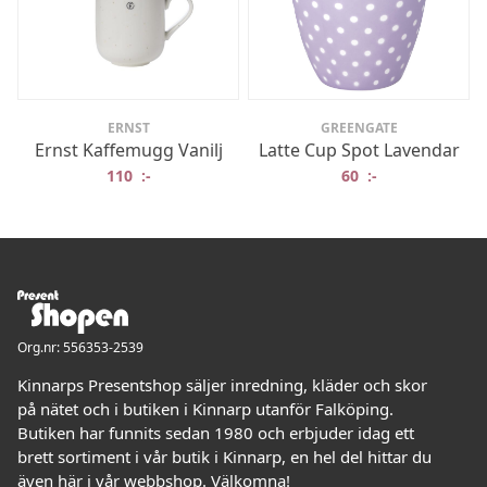
ERNST
GREENGATE
Ernst Kaffemugg Vanilj
Latte Cup Spot Lavendar
110
:-
60
:-
Org.nr: 556353-2539
Kinnarps Presentshop säljer inredning, kläder och skor
på nätet och i butiken i Kinnarp utanför Falköping.
Butiken har funnits sedan 1980 och erbjuder idag ett
brett sortiment i vår butik i Kinnarp, en hel del hittar du
även här i vår webbshop. Välkomna!