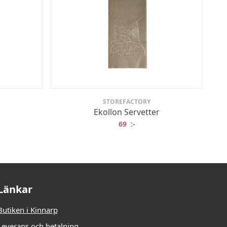
STOREFACTORY
Ekollon Servetter
69
:-
Länkar
Butiken i Kinnarp
Leverans och betalning