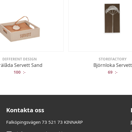
DIFFERENT DESIGN
STOREFACTORY
rälåda Servett Sand
Björnloka Servett
100
:-
69
:-
Kontakta oss
Falköpingsvägen 73 521 73 KINNARP