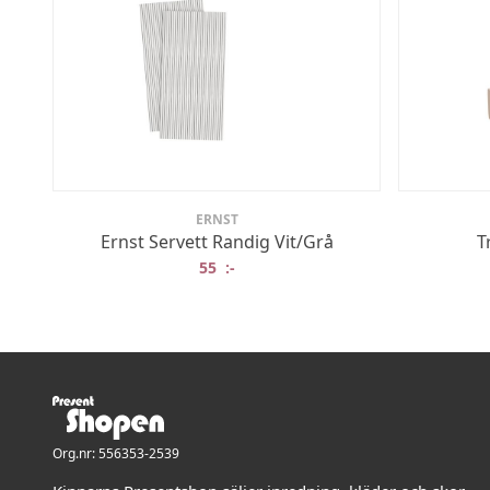
ERNST
Ernst Servett Randig Vit/Grå
T
55
:-
Org.nr: 556353-2539