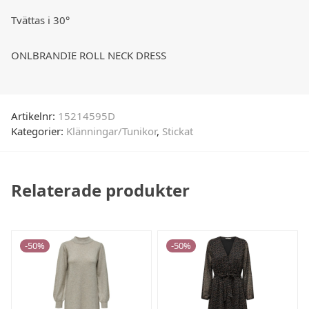
Tvättas i 30°
ONLBRANDIE ROLL NECK DRESS
Artikelnr:
15214595D
Kategorier:
Klänningar/Tunikor
,
Stickat
Relaterade produkter
-
50
%
-
50
%