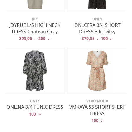
JDY
ONLY
JDYRUE L/S HIGH NECK
ONLCERA 3/4 SHORT
DRESS Chateau Gray
DRESS Edit Ditsy
Det ursprungliga priset var: 399,95 :-.
Det nuvarande priset är: 200 :-.
Det ursprungliga
Det nuvar
399,95
:-
200
:-
379,95
:-
190
:-
ONLY
VERO MODA
ONLINA 3/4 TUNIC DRESS
VMKAYA SS SHORT SHIRT
DRESS
100
:-
100
:-