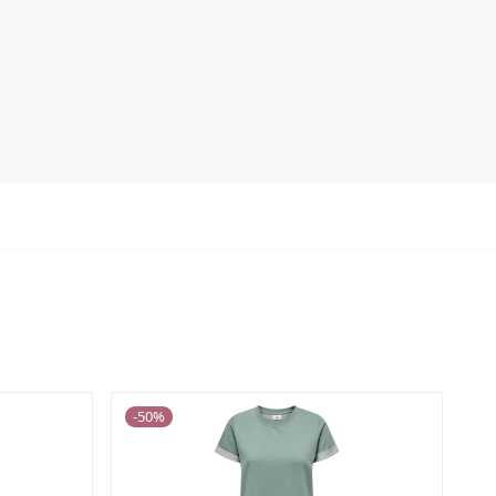
-
50
%