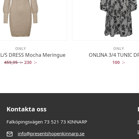
ONLY
ONLY
 L/S DRESS Mocha Meringue
ONLINA 3/4 TUNIC D
Det ursprungliga priset var: 459,95 :-.
Det nuvarande priset är: 230 :-.
459,95
:-
230
:-
100
:-
:-.
:-.
Kontakta oss
Falköpingsvägen 73 521 73 KINNARP
info@presentshopenkinnarp.se