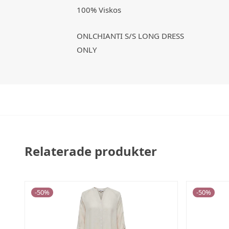
100% Viskos
ONLCHIANTI S/S LONG DRESS
ONLY
Relaterade produkter
-
50
%
-
50
%