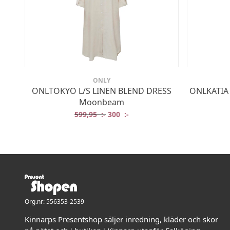
ONLY
ONLTOKYO L/S LINEN BLEND DRESS
ONLKATIA
Moonbeam
Det ursprungliga priset var: 599,95 
Det nuvarande priset är: 300 
599,95
:-
300
:-
Org.nr: 556353-2539
Kinnarps Presentshop säljer inredning, kläder och skor