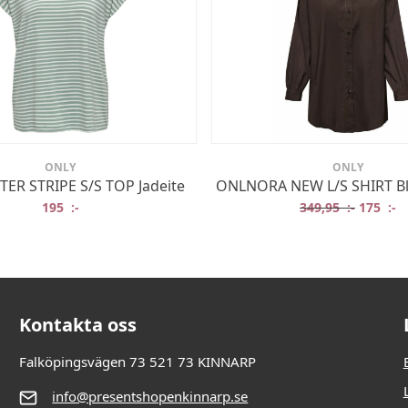
ONLY
ONLY
R STRIPE S/S TOP Jadeite
ONLNORA NEW L/S SHIRT Bl
:-.
:-.
Det ursp
De
195
:-
349,95
:-
175
:-
Kontakta oss
Falköpingsvägen 73 521 73 KINNARP
info@presentshopenkinnarp.se