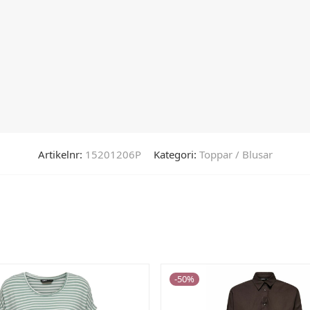
Artikelnr:
15201206P
Kategori:
Toppar / Blusar
-
50
%