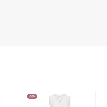
-
50
%