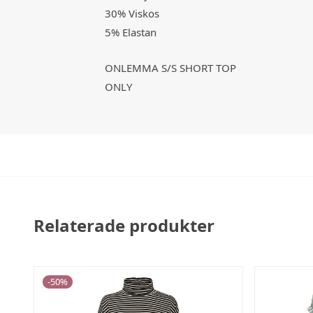
30% Viskos
5% Elastan
ONLEMMA S/S SHORT TOP
ONLY
Relaterade produkter
-
50
%