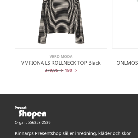
VERO MODA
VMFIONA LS ROLLNECK TOP Black
ONLMOSTE
Det ursprungliga priset var: 379,95 
Det nuvarande priset är: 190 
379,95
:-
190
:-
Org.nr: 556353-2539
Kinnarps Presentshop säljer inredning, kläder och skor