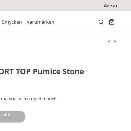
Butiken
Smycken
Varumärken
RT TOP Pumice Stone
t material och croped modell.
 slut i