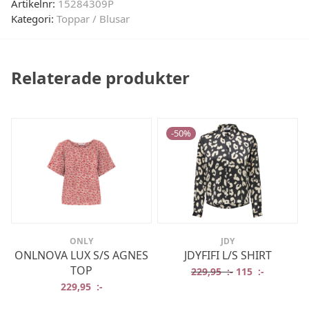
Artikelnr:
15284309P
Kategori:
Toppar / Blusar
Relaterade produkter
-
50
%
ONLY
JDY
ONLNOVA LUX S/S AGNES
JDYFIFI L/S SHIRT
TOP
Det ursprungliga
Det nuvar
229,95
:-
115
:-
229,95
:-