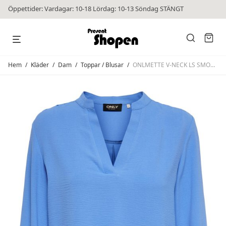
Öppettider: Vardagar: 10-18 Lördag: 10-13 Söndag STÄNGT
Hem
/
Kläder
/
Dam
/
Toppar / Blusar
/
ONLMETTE V-NECK LS SMOCK TOP Provance