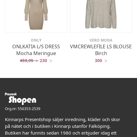
ONLY
VERO MODA
ONLKATIA L/S DRESS
VMCREWLEFILE LS BLOUSE
Mocha Meringue
Birch
Det ursprungliga priset var: 459,95 :-.
Det nuvarande priset är: 230 :-.
459,95
:-
230
:-
300
:-
Org.nr: 556353-2539
Kinnarps Presentshop säljer inredning, kläder och skor
på nätet och i butiken i Kinnarp utanför Falköping.
Butiken har funnits sedan 1980 och erbjuder idag ett