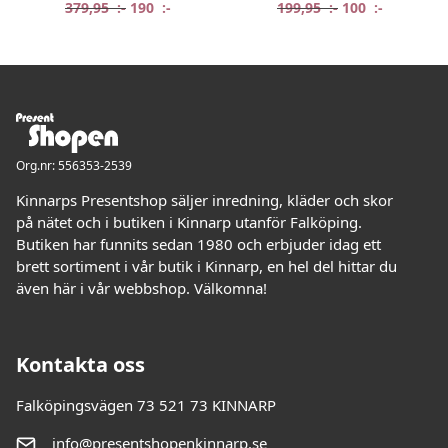
Det ursprungliga priset var: 379,95 :-.
Det nuvarande priset är: 190 :-.
Det ursprungliga
Det nuvar
379,95
:-
190
:-
199,95
:-
100
:-
Org.nr: 556353-2539
Kinnarps Presentshop säljer inredning, kläder och skor
på nätet och i butiken i Kinnarp utanför Falköping.
Butiken har funnits sedan 1980 och erbjuder idag ett
brett sortiment i vår butik i Kinnarp, en hel del hittar du
även här i vår webbshop. Välkomna!
Kontakta oss
Falköpingsvägen 73 521 73 KINNARP
info@presentshopenkinnarp.se