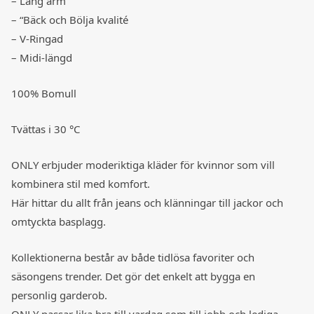
– Läng ärm
– “Bäck och Bölja kvalité
– V-Ringad
– Midi-längd
100% Bomull
Tvättas i 30 °C
ONLY erbjuder moderiktiga kläder för kvinnor som vill
kombinera stil med komfort.
Här hittar du allt från jeans och klänningar till jackor och
omtyckta basplagg.
Kollektionerna består av både tidlösa favoriter och
säsongens trender. Det gör det enkelt att bygga en
personlig garderob.
ONLY passar lika bra till vardag som till jobb och lediga