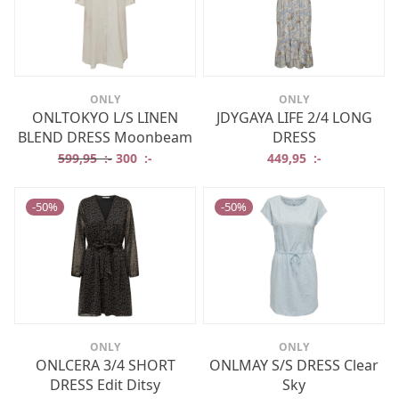
ONLY
ONLY
ONLTOKYO L/S LINEN
JDYGAYA LIFE 2/4 LONG
BLEND DRESS Moonbeam
DRESS
Det ursprungliga priset var: 599,95 :-.
Det nuvarande priset är: 300 :-.
599,95
:-
300
:-
449,95
:-
-
50
%
-
50
%
ONLY
ONLY
ONLCERA 3/4 SHORT
ONLMAY S/S DRESS Clear
DRESS Edit Ditsy
Sky