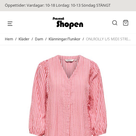
Öppettider: Vardagar: 10-18 Lördag: 10-13 Söndag STÄNGT
Hem
/
Kläder
/
Dam
/
Klänningar/Tunikor
/
ONLROLLY L/S MIDI STRIPE DRESS Holly Stripe