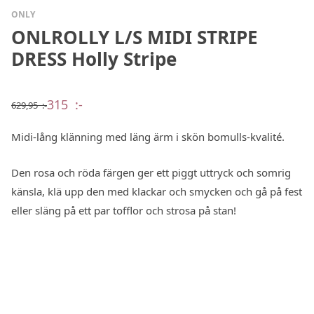
ONLY
ONLROLLY L/S MIDI STRIPE
DRESS Holly Stripe
315
:-
629,95
:-
Det
Det
ursprungliga
nuvarande
priset
priset
Midi-lång klänning med läng ärm i skön bomulls-kvalité.
var:
är:
629,95 :-.
315 :-.
Den rosa och röda färgen ger ett piggt uttryck och somrig
känsla, klä upp den med klackar och smycken och gå på fest
eller släng på ett par tofflor och strosa på stan!