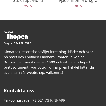
Stick Tupp/Höna
Fjäder Blom Mörkgrå
25
:-
70
:-
Org.nr: 556353-2539
Kinnarps Presentshop säljer inredning, kläder och skor
på nätet och i butiken i Kinnarp utanför Falköping.
Butiken har funnits sedan 1980 och erbjuder idag ett
brett sortiment i vår butik i Kinnarp, en hel del hittar du
även här i vår webbshop. Välkomna!
Kontakta oss
Falköpingsvägen 73 521 73 KINNARP