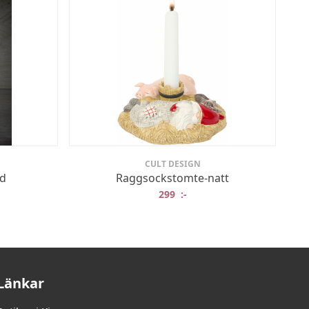
CULT DESIGN
öd
Raggsockstomte-natt
299
:-
Länkar