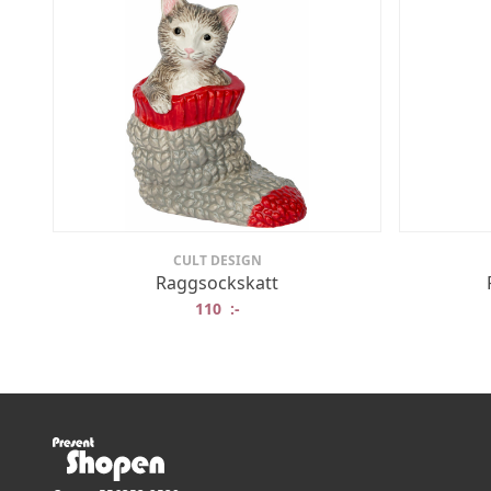
CULT DESIGN
Raggsockskatt
110
:-