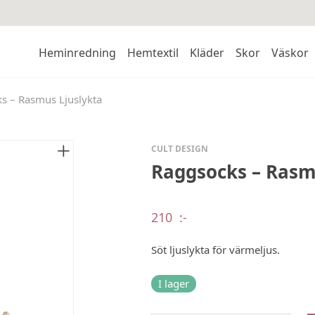
Heminredning
Hemtextil
Kläder
Skor
Väskor
s – Rasmus Ljuslykta
CULT DESIGN
Raggsocks – Rasm
210
:-
Söt ljuslykta för värmeljus.
I lager