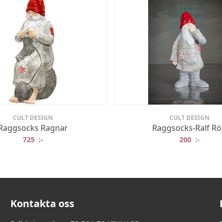
CULT DESIGN
CULT DESIGN
Raggsocks Ragnar
Raggsocks-Ralf R
725
:-
200
:-
Kontakta oss