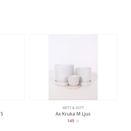
MITT & DITT
 S
Ax Kruka M Ljus
145
:-