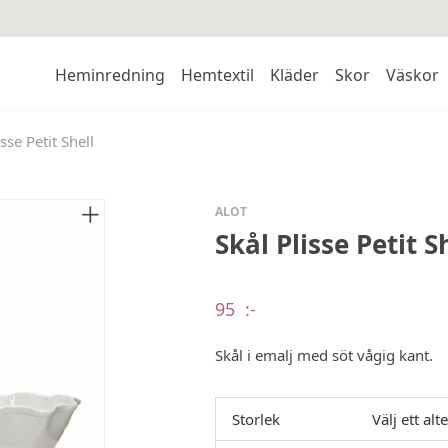
Heminredning
Hemtextil
Kläder
Skor
Väskor
isse Petit Shell
ALOT
Skål Plisse Petit S
95
:-
Skål i emalj med söt vågig kant.
Storlek
Välj ett alt