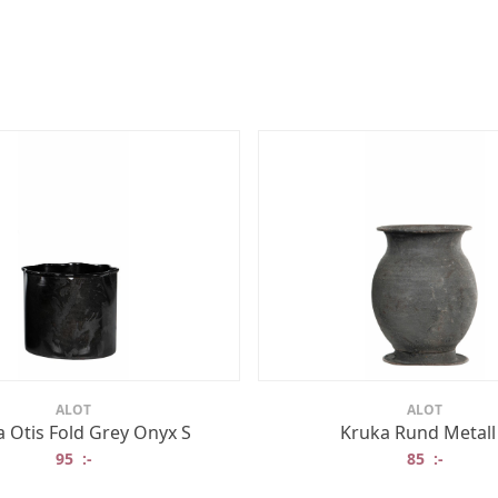
ALOT
ALOT
 Otis Fold Grey Onyx S
Kruka Rund Metall
95
:-
85
:-