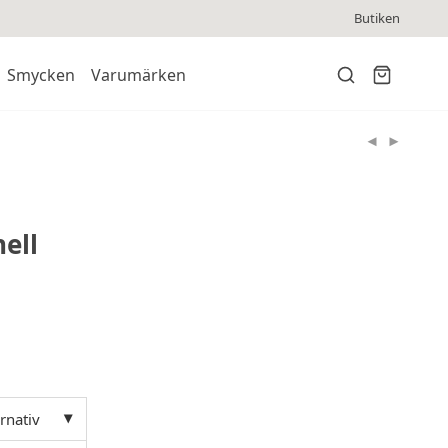
Butiken
Smycken
Varumärken
hell
ernativ