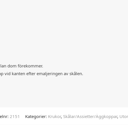
ellan dom förekommer.
pp vid kanten efter emaljeringen av skålen.
elnr:
2151
Kategorier:
Krukor
,
Skålar/Assietter/Äggkoppar
,
Uto