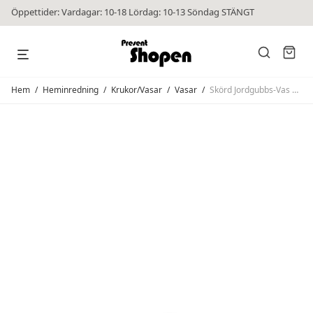
Öppettider: Vardagar: 10-18 Lördag: 10-13 Söndag STÄNGT
Hem
/
Heminredning
/
Krukor/Vasar
/
Vasar
/
Skörd Jordgubbs-Vas Röd L