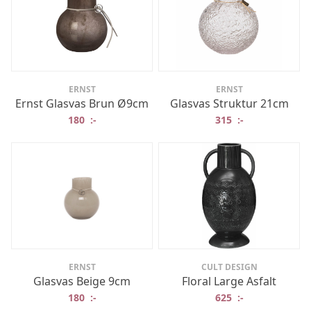
ERNST
ERNST
Ernst Glasvas Brun Ø9cm
Glasvas Struktur 21cm
180
:-
315
:-
ERNST
CULT DESIGN
Glasvas Beige 9cm
Floral Large Asfalt
180
:-
625
:-