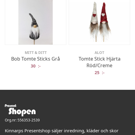
MITT & DITT
ALOT
Bob Tomte Sticks Grå
Tomte Stick Hjärta
Röd/Creme
30
:-
25
:-
Org.nr: 556353-2539
Kinnarps Presentshop säljer inredning, kläder och skor