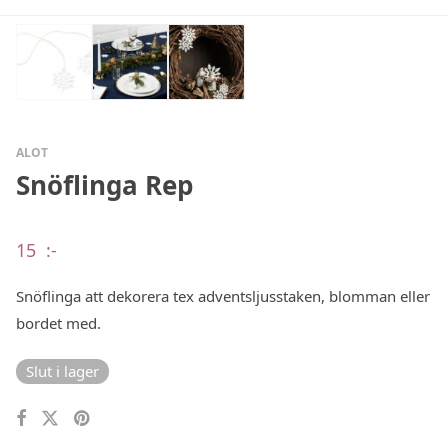
ALOT
Snöflinga Rep
15
:-
Snöflinga att dekorera tex adventsljusstaken, blomman eller
bordet med.
Slut i lager