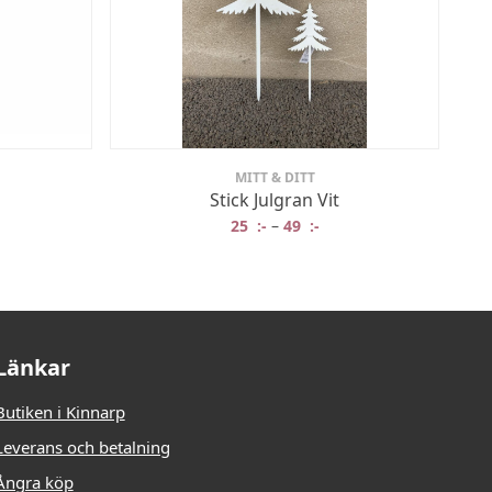
MITT & DITT
d
Stick Julgran Vit
25
:-
–
49
:-
Länkar
Butiken i Kinnarp
Leverans och betalning
Ångra köp