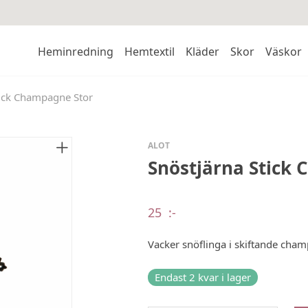
Heminredning
Hemtextil
Kläder
Skor
Väskor
tick Champagne Stor
ALOT
Snöstjärna Stick
25
:-
Vacker snöflinga i skiftande cham
Endast 2 kvar i lager