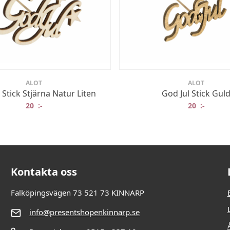
ALOT
ALOT
 Stick Stjärna Natur Liten
God Jul Stick Gul
20
:-
20
:-
Kontakta oss
Falköpingsvägen 73 521 73 KINNARP
info@presentshopenkinnarp.se