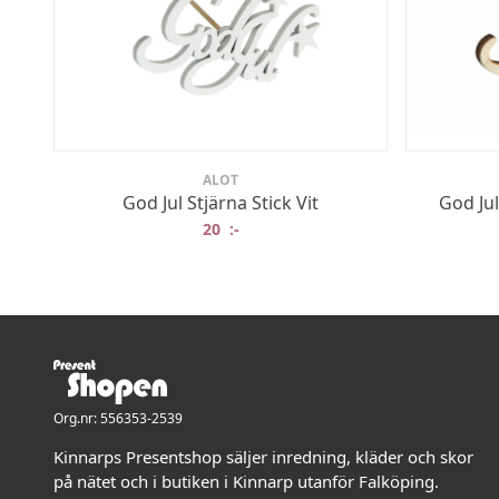
ALOT
God Jul Stjärna Stick Vit
God Jul
20
:-
Org.nr: 556353-2539
Kinnarps Presentshop säljer inredning, kläder och skor
på nätet och i butiken i Kinnarp utanför Falköping.