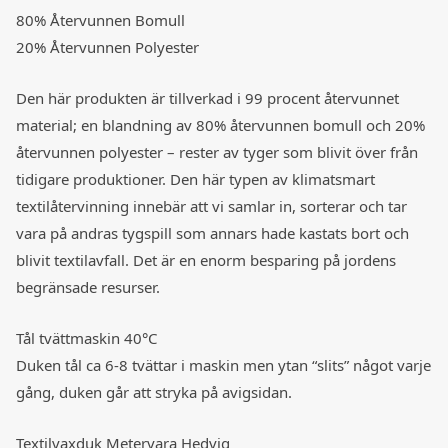
80% Återvunnen Bomull
20% Återvunnen Polyester
Den här produkten är tillverkad i 99 procent återvunnet
material; en blandning av 80% återvunnen bomull och 20%
återvunnen polyester – rester av tyger som blivit över från
tidigare produktioner. Den här typen av klimatsmart
textilåtervinning innebär att vi samlar in, sorterar och tar
vara på andras tygspill som annars hade kastats bort och
blivit textilavfall. Det är en enorm besparing på jordens
begränsade resurser.
Tål tvättmaskin 40°C
Duken tål ca 6-8 tvättar i maskin men ytan “slits” något varje
gång, duken går att stryka på avigsidan.
Textilvaxduk Metervara Hedvig